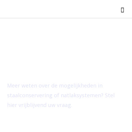
Ga
Me
naar
de
inhoud
Contact
Meer weten over de mogelijkheden in
staalconservering of natlaksystemen? Stel
hier vrijblijvend uw vraag.