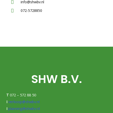
info@shwbv.nl
072-5728850
SHW B.V.
T
072 – 572 88 50
I
verkoop@shwbv.nl
I
planning@shwbv.nl