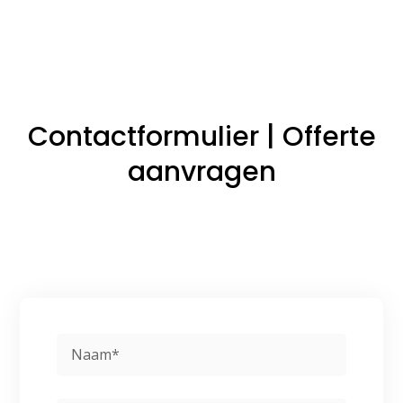
Contactformulier | Offerte
aanvragen
N
a
a